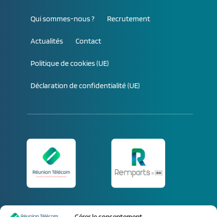
h
e
Qui sommes-nous ?
Recrutement
r
Actualités
Contact
:
Politique de cookies (UE)
Déclaration de confidentialité (UE)
Parlez-nous de vos