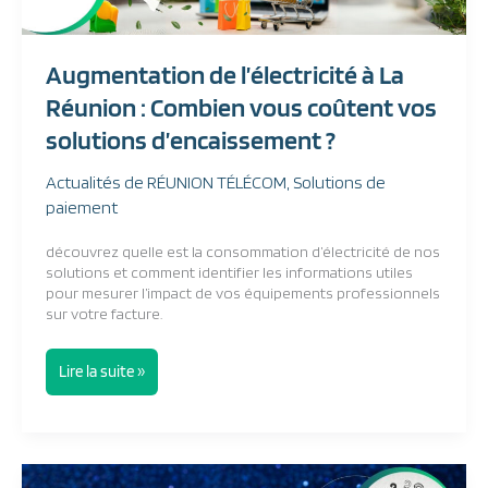
La
Réunion
:
Augmentation de l’électricité à La
Combien
vous
Réunion : Combien vous coûtent vos
coûtent
solutions d’encaissement ?
vos
solutions
d’encaissement
Actualités de RÉUNION TÉLÉCOM
,
Solutions de
?
paiement
découvrez quelle est la consommation d’électricité de nos
solutions et comment identifier les informations utiles
pour mesurer l’impact de vos équipements professionnels
sur votre facture.
Lire la suite »
FRV6