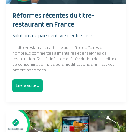
en
France
Réformes récentes du titre-
restaurant en France
Solutions de paiement
,
Vie d'entreprise
Le titre-restaurant participe au chiffre d’affaires de
nombreux commerces alimentaires et enseignes de
restauration. Face à l’inflation et à l’évolution des habitudes
de consommation, plusieurs modifications significatives
ont été apportées…
Lire la suite »
Augmentation
de
l’électricité
à