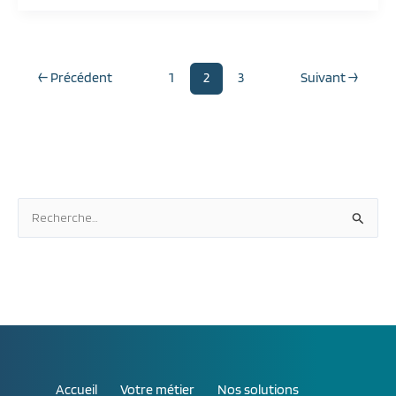
←
Précédent
1
2
3
Suivant
→
R
e
c
h
e
r
c
Accueil
Votre métier
Nos solutions