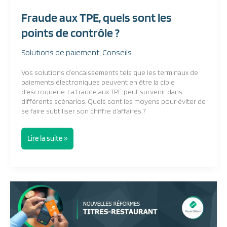
points
Fraude aux TPE, quels sont les
de
contrôle
points de contrôle ?
?
Solutions de paiement
,
Conseils
Vos solutions d’encaissements tels que les terminaux de
paiements électroniques peuvent en être la cible
d’escroquerie. La fraude aux TPE peut survenir dans
différents scénarios. Quels sont les moyens pour éviter de
se faire subtiliser son chiffre d’affaires ?
Lire la suite »
Réformes
récentes
du
titre-
restaurant