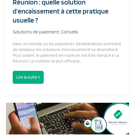
Réunion : quelle solution
solution
d’encaissement à cette pratique
d’encaissement
à
usuelle ?
cette
pratique
Solutions de paiement
,
Conseils
usuelle
?
Dans un monde où les paiements dématérialisés prennent
de l’ampleur, les solutions d’encaissement se diversifient.
Pour autant, le paiement en espèces est très marqué à La
Réunion. La solution la plus efficace…
Lire la suite »
Fraude
aux
TPE,
quels
sont
les