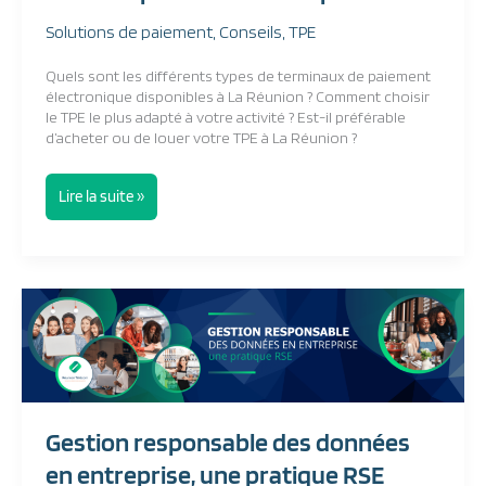
Solutions de paiement
,
Conseils
,
TPE
Quels sont les différents types de terminaux de paiement
électronique disponibles à La Réunion ? Comment choisir
le TPE le plus adapté à votre activité ? Est-il préférable
d’acheter ou de louer votre TPE à La Réunion ?
Lire la suite »
Gestion
responsable
des
données
en
entreprise,
une
Gestion responsable des données
pratique
RSE
en entreprise, une pratique RSE