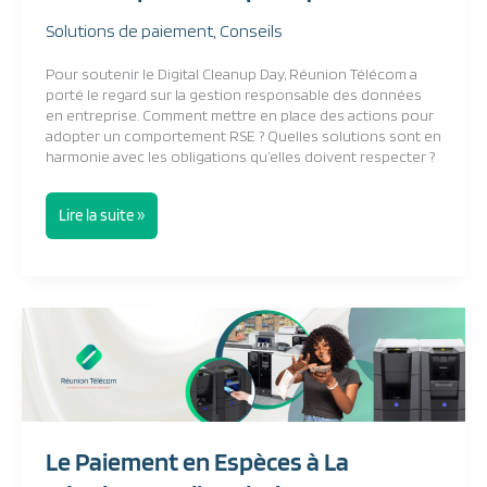
Solutions de paiement
,
Conseils
Pour soutenir le Digital Cleanup Day, Réunion Télécom a
porté le regard sur la gestion responsable des données
en entreprise. Comment mettre en place des actions pour
adopter un comportement RSE ? Quelles solutions sont en
harmonie avec les obligations qu’elles doivent respecter ?
Lire la suite »
Le
Paiement
en
Espèces
à
La
Réunion
Le Paiement en Espèces à La
:
quelle