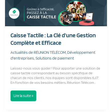
Caisse
Tactile
:
La
Clé
d’une
Gestion
Caisse Tactile : La Clé d’une Gestion
Complète
et
Complète et Efficace
Efficace
Actualités de RÉUNION TÉLÉCOM
,
Développement
d'entreprises
,
Solutions de paiement
Laissez-nous vous guider ! Pour apporter une solution de
caisse tactile correspondant au besoin spécifique de
chacun de nos clients, nos équipes sont disponibles 6J/7.
En fonction de vos besoins métiers, Réunion Télécom…
Lire la suite »