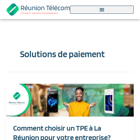
Aller
au
contenu
Solutions de paiement
Comment
choisir
un
TPE
à
La
Réunion
Comment choisir un TPE à La
pour
votre
Réunion pour votre entreprise?
entreprise?