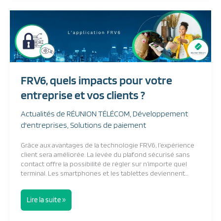
FRV6,
quels
impacts
pour
votre
entreprise
et
FRV6, quels impacts pour votre
vos
clients ?
entreprise et vos clients ?
Actualités de RÉUNION TÉLÉCOM
,
Développement
d'entreprises
,
Solutions de paiement
Grâce aux avantages de la technologie FRV6, l’expérience
client sera améliorée. La levée du plafond sécurisé sans
contact offre la possibilité de régler sur n’importe quel
terminal. Les smartphones et les tablettes deviennent…
Lire la suite »