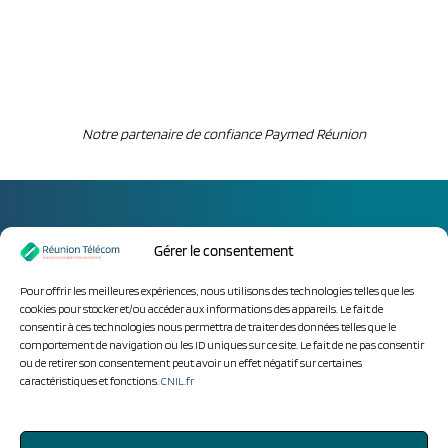
Notre partenaire de confiance
Paymed Réunion
Gérer le consentement
Accueil
Votre métier
Nos solutions
Pour offrir les meilleures expériences, nous utilisons des technologies telles que les
Qui sommes-nous ?
Recrutement
cookies pour stocker et/ou accéder aux informations des appareils. Le fait de
consentir à ces technologies nous permettra de traiter des données telles que le
Actualités
Contact
comportement de navigation ou les ID uniques sur ce site. Le fait de ne pas consentir
ou de retirer son consentement peut avoir un effet négatif sur certaines
caractéristiques et fonctions.
CNIL.fr
Politique de cookies (UE)
Déclaration de confidentialité (UE)