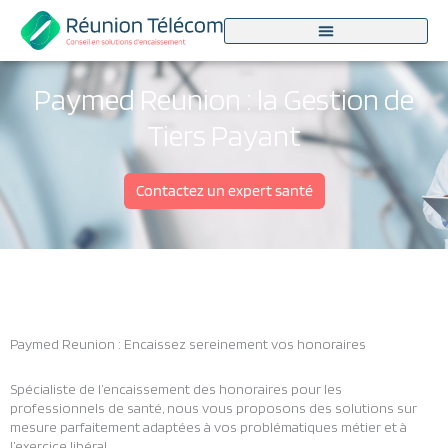
Aller
au
contenu
Paymed Reunion : la Gestion de
Tiers Payant
Contactez un expert santé
Paymed Reunion : Encaissez sereinement vos honoraires
Spécialiste de l’encaissement des honoraires pour les
professionnels de santé, nous vous proposons des solutions sur
mesure parfaitement adaptées à vos problématiques métier et à
l’exercice libéral.