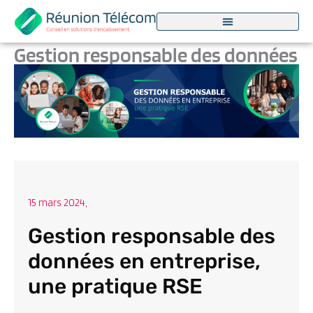
Aller
au
contenu
Gestion responsable des données
en entreprise, une pratique RSE
Par
Marjorie Dufour
/
15 mars 2024
15 mars 2024,
Gestion responsable des
données en entreprise,
une pratique RSE