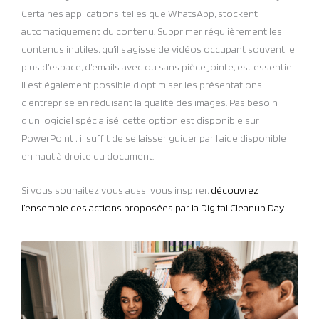
Certaines applications, telles que WhatsApp, stockent
automatiquement du contenu. Supprimer régulièrement les
contenus inutiles, qu’il s’agisse de vidéos occupant souvent le
plus d’espace, d’emails avec ou sans pièce jointe, est essentiel.
Il est également possible d’optimiser les présentations
d’entreprise en réduisant la qualité des images. Pas besoin
d’un logiciel spécialisé, cette option est disponible sur
PowerPoint ; il suffit de se laisser guider par l’aide disponible
en haut à droite du document.
Si vous souhaitez vous aussi vous inspirer,
découvrez
l’ensemble des actions proposées par la Digital Cleanup Day.