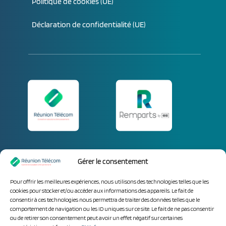
Politique de cookies (UE)
Déclaration de confidentialité (UE)
Parlez-nous de vos
Gérer le consentement
besoins.
Pour offrir les meilleures expériences, nous utilisons des technologies telles que les
cookies pour stocker et/ou accéder aux informations des appareils. Le fait de
consentir à ces technologies nous permettra de traiter des données telles que le
comportement de navigation ou les ID uniques sur ce site. Le fait de ne pas consentir
ou de retirer son consentement peut avoir un effet négatif sur certaines