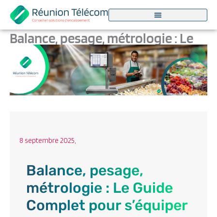
Aller
au
contenu
Balance, pesage, métrologie : Le
Guide Complet pour s’équiper
Par
Marjorie Dufour
/
8 septembre 2025
8 septembre 2025,
Balance, pesage,
métrologie : Le Guide
Complet pour s’équiper