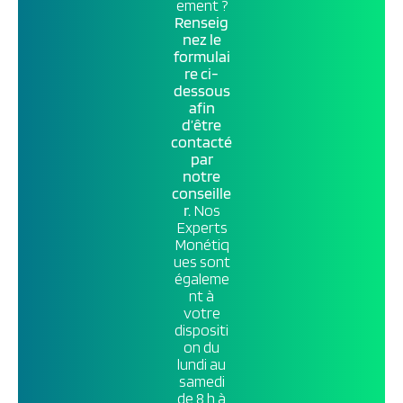
ement ?
Renseig
nez le
formulai
re ci-
dessous
afin
d’être
contacté
par
notre
conseille
r.
Nos
Experts
Monétiq
ues sont
égaleme
nt à
votre
dispositi
on du
lundi au
samedi
de 8 h à