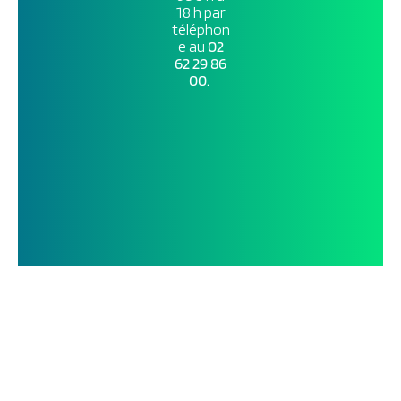
18 h par
téléphon
e au
02
62 29 86
00.